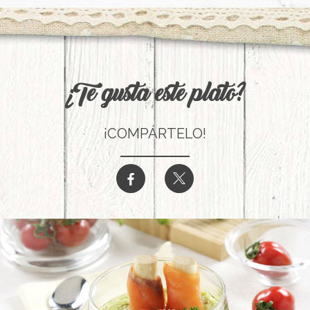
¿Te gusta este plato?
¡COMPÁRTELO!
b
a