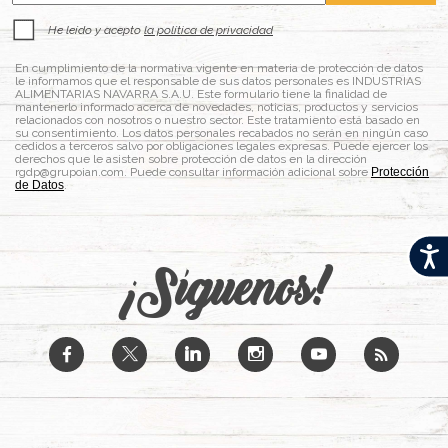
He leído y acepto
la política de privacidad
En cumplimiento de la normativa vigente en materia de protección de datos
le informamos que el responsable de sus datos personales es INDUSTRIAS
ALIMENTARIAS NAVARRA S.A.U. Este formulario tiene la finalidad de
mantenerlo informado acerca de novedades, noticias, productos y servicios
relacionados con nosotros o nuestro sector. Este tratamiento está basado en
su consentimiento. Los datos personales recabados no serán en ningún caso
cedidos a terceros salvo por obligaciones legales expresas. Puede ejercer los
derechos que le asisten sobre protección de datos en la dirección
rgdp@grupoian.com. Puede consultar información adicional sobre
Protección
de Datos
.
Acces
¡Síguenos!
b
a
j
x
r