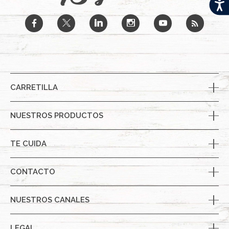
Acces
b
a
j
x
r
CARRETILLA
NUESTROS PRODUCTOS
TE CUIDA
CONTACTO
NUESTROS CANALES
LEGAL