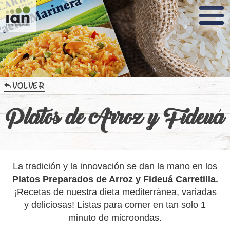
Nota:
este
sitio
web
incluye
un
sistema
de
accesibilidad.
VOLVER
Platos de Arroz y Fideuá
La tradición y la innovación se dan la mano en los
Platos Preparados de Arroz y Fideuá Carretilla.
¡Recetas de nuestra dieta mediterránea, variadas
y deliciosas! Listas para comer en tan solo 1
minuto de microondas.