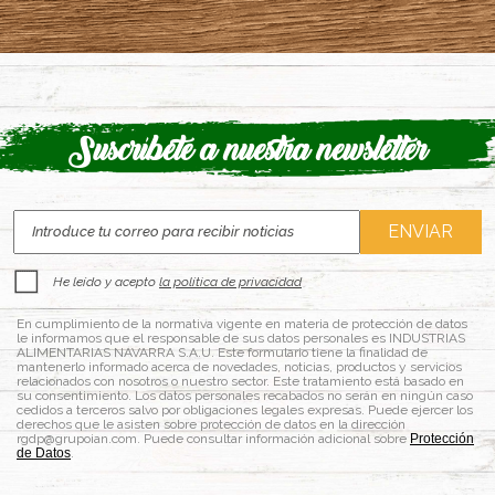
Suscríbete a nuestra newsletter
He leído y acepto
la política de privacidad
En cumplimiento de la normativa vigente en materia de protección de datos
le informamos que el responsable de sus datos personales es INDUSTRIAS
ALIMENTARIAS NAVARRA S.A.U. Este formulario tiene la finalidad de
mantenerlo informado acerca de novedades, noticias, productos y servicios
relacionados con nosotros o nuestro sector. Este tratamiento está basado en
su consentimiento. Los datos personales recabados no serán en ningún caso
cedidos a terceros salvo por obligaciones legales expresas. Puede ejercer los
derechos que le asisten sobre protección de datos en la dirección
rgdp@grupoian.com. Puede consultar información adicional sobre
Protección
de Datos
.