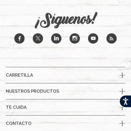
¡Síguenos!
b
a
j
x
r
CARRETILLA
NUESTROS PRODUCTOS
Acces
TE CUIDA
CONTACTO