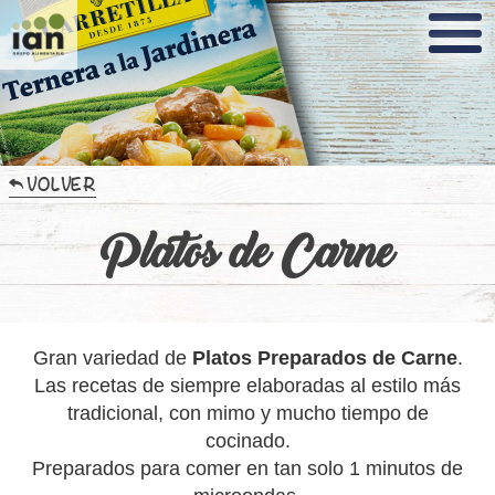
Nota:
este
sitio
web
incluye
un
sistema
de
accesibilidad.
VOLVER
Platos de Carne
Gran variedad de
Platos Preparados de Carne
.
Las recetas de siempre elaboradas al estilo más
tradicional, con mimo y mucho tiempo de
cocinado.
Preparados para comer en tan solo 1 minutos de