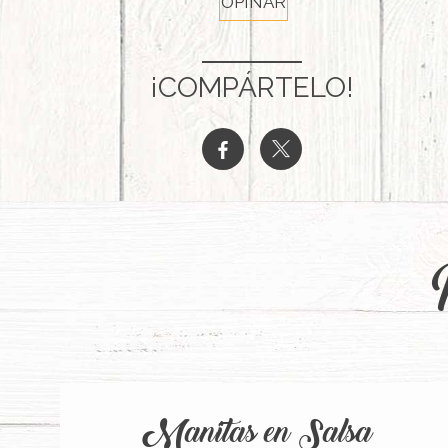
OPINAR
¡COMPÁRTELO!
b
a
Manitas en Salsa