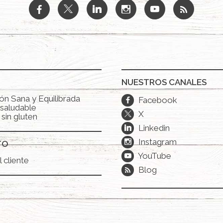
b
a
j
x
r
NUESTROS CANALES
ón Sana y Equilibrada
Facebook
b
saludable
X
a
sin gluten
Linkedin
j
Instagram
x
TO
YouTube
r
 cliente
Blog