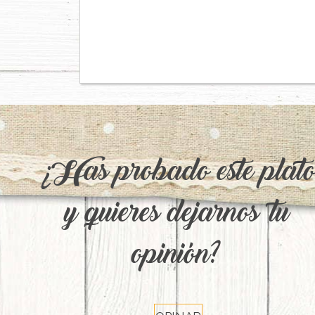
¿Has probado este plat
y quieres dejarnos tu
opinión?